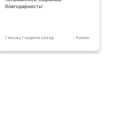
благодарность!
вкус
Взял
избр
1 месяц 1 неделя назад
-
Роман
1 мес