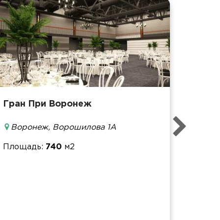
Гран При Воронеж
Площ
Воронеж, Ворошилова 1А
Банке
Фурш
Площадь
740
м2
Кофе-
Конфе
Площ