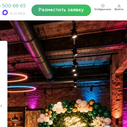
) 500-68-65
Разместить заявку
Избранное
Войти
9-21 МСК
и