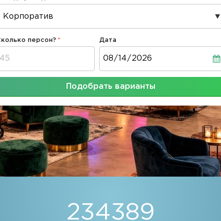
Сколько персон?
Дата
Дата
Подобрать варианты
234389