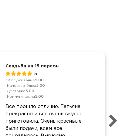
Свадьба на 15 персон
День
5
Обслуживание
5.00
Обслу
Качество блюд
5.00
Качес
Доставка
5.00
Дост
Коммуникация
5.00
Комм
Все прошло отлично. Татьяна
Все 
прекрасно и все очень вкусно
перс
приготовила. Очень красивые
сдел
были подачи, всем все
проф
понравилось. Выражаю
Отде