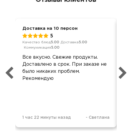
Отзывы клиентов
Доставка на 10 персон
Ден
5
Качество блюд
5.00
Доставка
5.00
Кач
Коммуникация
5.00
Ком
Все вкусно. Свежие продукты.
Вс
Доставлено в срок. При заказе не
У р
было никаких проблем.
оф
Рекомендую
не
А т
Сп
1 час 22 минуты назад
-
Светлана
2 ч