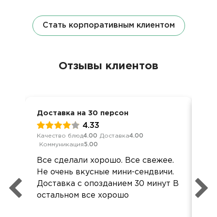
Стать корпоративным клиентом
Отзывы клиентов
Доставка на 30 персон
Дос
4.33
Качество блюд
4.00
Доставка
4.00
Кач
Коммуникация
5.00
Ком
Все сделали хорошо. Все свежее.
«За
Не очень вкусные мини-сендвичи.
рож
Доставка с опозданием 30 минут В
реш
остальном все хорошо
пли
вос