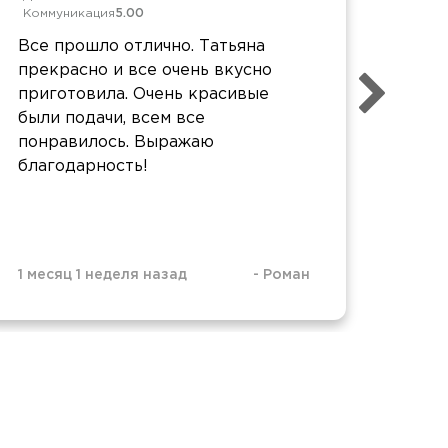
Коммуникация
5.00
Комм
Все прошло отлично. Татьяна
Все 
прекрасно и все очень вкусно
перс
приготовила. Очень красивые
сдел
были подачи, всем все
проф
понравилось. Выражаю
Отде
благодарность!
вкус
Взял
избр
1 месяц 1 неделя назад
-
Роман
1 мес