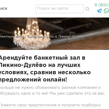
8 (800
висе
нкетные залы
/
Банкетные залы в Ликино-Дулёво
Арендуйте банкетный зал в
Ликино-Дулёво на лучших
условиях, сравнив несколько
предложений онлайн!
Больше не нужно обзванивать разные компании и
обсуждать одно и то же! Мы уже сделали это за вас.
Укажите свои предпочтения и получите подборку