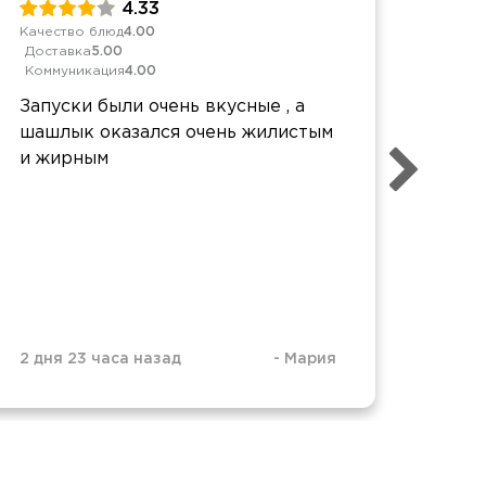
4.33
Качество блюд
4.00
Качес
Доставка
5.00
Дост
Коммуникация
4.00
Комм
Запуски были очень вкусные , а
Спас
шашлык оказался очень жилистым
хоте
и жирным
каче
2 дня 23 часа назад
-
Мария
3 дня