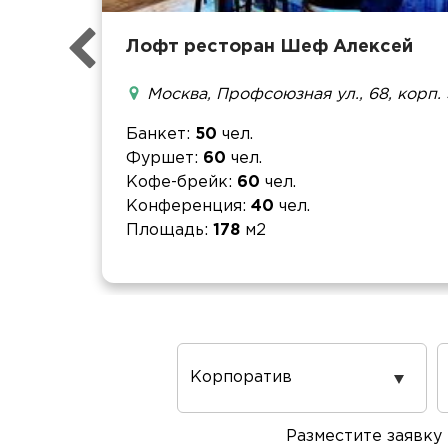
Лофт ресторан Шеф Алексей
Москва, Профсоюзная ул., 68, корп. 
Банкет
50
чел.
Фуршет
60
чел.
Кофе-брейк
60
чел.
Конференция
40
чел.
Площадь
178
м2
Повод
проведения
Разместите заявку