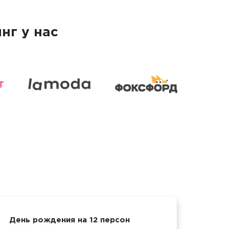
нг у нас
День рождения на 12 персон
Дост