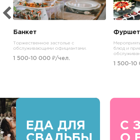
Банкет
Фуршет
Торжественное застолье с
Мероприят
обслуживающими официантами.
блюд и при
обслуживан
1 500-10 000 ₽/чел.
1 500-10
ЕДА ДЛЯ
С 
СВАДЬБЫ
О 