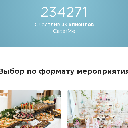
234271
Счастливых
клиентов
CaterMe
Выбор по формату мероприяти