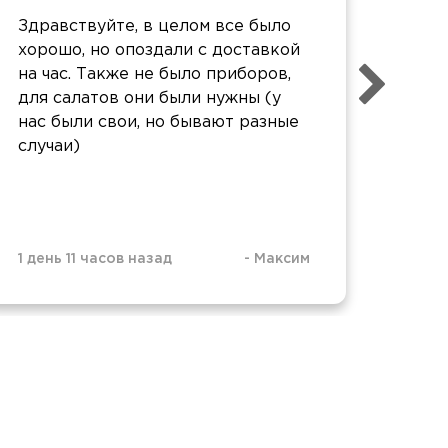
Дост
Здравствуйте, в целом все было
Комм
хорошо, но опоздали с доставкой
Прек
на час. Также не было приборов,
прия
для салатов они были нужны (у
офор
нас были свои, но бывают разные
случаи)
1 день 11 часов назад
-
Максим
2 дня