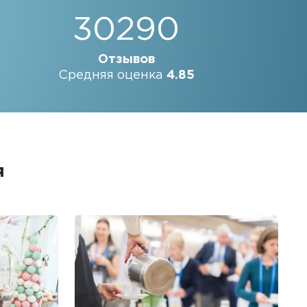
30290
Отзывов
Средняя оценка
4.85
я
Б
Ме
пр
гр