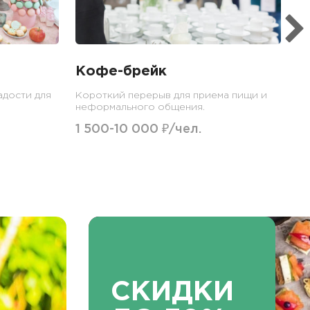
1
Кофе-брейк
адости для
Короткий перерыв для приема пищи и
неформального общения.
1 500-10 000 ₽/чел.
СКИДКИ