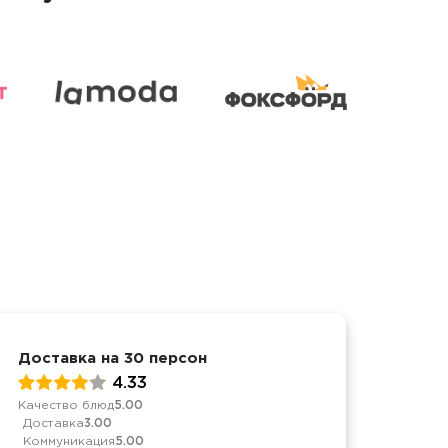
Доставка на 30 персон
Спор
перс
4.33
Качество блюд
5.00
Доставка
3.00
Обслу
Коммуникация
5.00
Качес