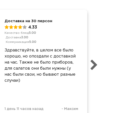
Доставка на 30 персон
Спор
перс
4.33
Качество блюд
5.00
Доставка
3.00
Обслу
Коммуникация
5.00
Качес
Дост
Здравствуйте, в целом все было
Комм
хорошо, но опоздали с доставкой
Прек
на час. Также не было приборов,
прия
для салатов они были нужны (у
офор
нас были свои, но бывают разные
случаи)
1 день 11 часов назад
-
Максим
2 дня