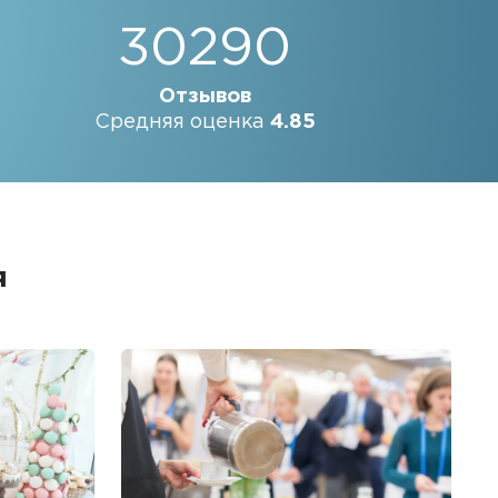
30290
Отзывов
Средняя оценка
4.85
я
Б
Ме
пр
гр