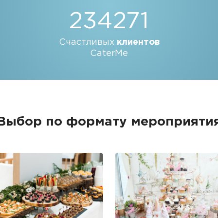
234271
Счастливых
клиентов
CaterMe
Выбор по формату мероприяти