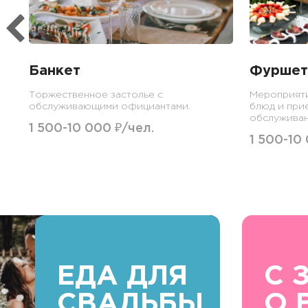
Банкет
Фуршет
Торжественное застолье с
Мероприят
обслуживающими официантами.
блюд и при
обслуживан
1 500-10 000 ₽/чел.
1 500-10
ЕДА ДЛЯ
С 
СВАДЬБЫ
О 