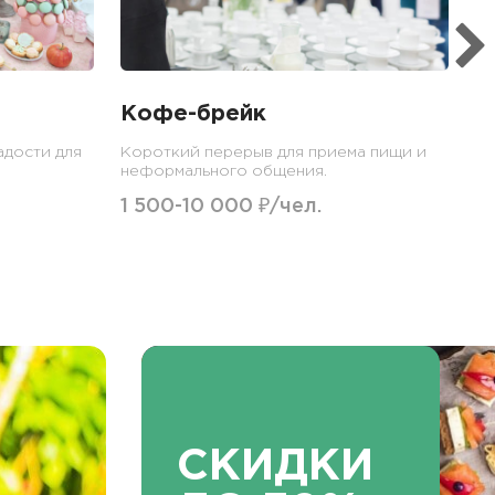
1
Кофе-брейк
адости для
Короткий перерыв для приема пищи и
неформального общения.
1 500-10 000 ₽/чел.
СКИДКИ